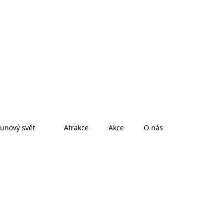
unový svět
Atrakce
Akce
O nás