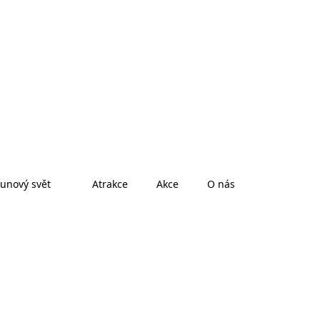
unový svět
Atrakce
Akce
O nás