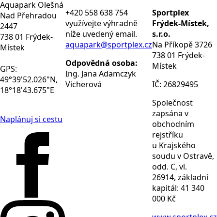
Aquapark Olešná
+420 558 638 754
Sportplex
Nad Přehradou
využívejte výhradně
Frýdek-Místek,
2447
níže uvedený email.
s.r.o.
738 01 Frýdek-
aquapark@sportplex.cz
Na Příkopě 3726
Místek
738 01 Frýdek-
Odpovědná osoba:
Místek
GPS:
Ing. Jana Adamczyk
49°39'52.026"N,
Vicherová
IČ: 26829495
18°18'43.675"E
Společnost
zapsána v
Naplánuj si cestu
obchodním
rejstříku
u Krajského
soudu v Ostravě,
odd. C, vl.
26914, základní
kapitál: 41 340
000 Kč
www.sportplex.cz