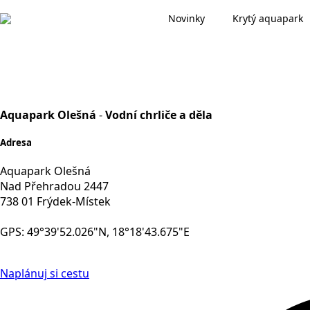
Novinky
Krytý aquapark
Aquapark Olešná
-
Vodní chrliče a děla
Adresa
Aquapark Olešná
Nad Přehradou 2447
738 01 Frýdek-Místek
GPS: 49°39'52.026"N, 18°18'43.675"E
Naplánuj si cestu