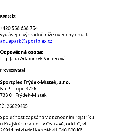
Kontakt
+420 558 638 754
využívejte výhradně níže uvedený email.
aquapark@sportplex.cz
Odpovědná osoba:
Ing. Jana Adamczyk Vicherová
Provozovatel
Sportplex Frýdek-Místek, s.r.o.
Na Příkopě 3726
738 01 Frýdek-Místek
IČ: 26829495
Společnost zapsána v obchodním rejstříku
u Krajského soudu v Ostravě, odd. C, vl.
26914, základní kapitál: 41 340 000 Kč