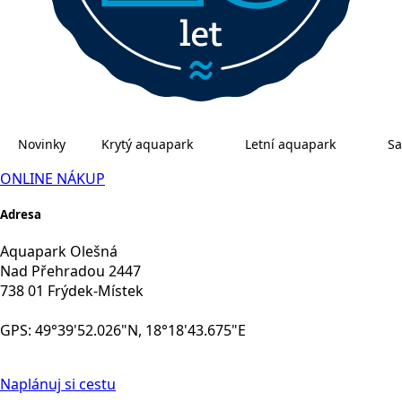
Novinky
Krytý aquapark
Letní aquapark
Sa
ONLINE NÁKUP
Adresa
Aquapark Olešná
Nad Přehradou 2447
738 01 Frýdek-Místek
GPS: 49°39'52.026"N, 18°18'43.675"E
Naplánuj si cestu