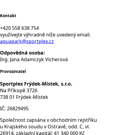
Kontakt
+420 558 638 754
využívejte výhradně níže uvedený email.
aquapark@sportplex.cz
Odpovědná osoba:
Ing. Jana Adamczyk Vicherová
Provozovatel
Sportplex Frýdek-Místek, s.r.o.
Na Příkopě 3726
738 01 Frýdek-Místek
IČ: 26829495
Společnost zapsána v obchodním rejstříku
u Krajského soudu v Ostravě, odd. C, vl.
26914, základní kapitál: 41 340 000 Kč