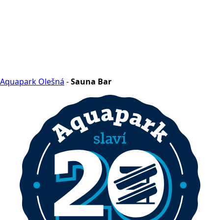
Aquapark Olešná
-
Sauna Bar