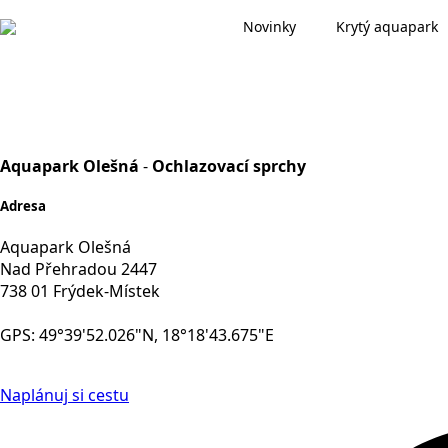
Novinky
Krytý aquapark
Aquapark Olešná
-
Ochlazovací sprchy
Adresa
Aquapark Olešná
Nad Přehradou 2447
738 01 Frýdek-Místek
GPS: 49°39'52.026"N, 18°18'43.675"E
Naplánuj si cestu