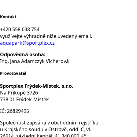
Kontakt
+420 558 638 754
využívejte výhradně níže uvedený email.
aquapark@sportplex.cz
Odpovědná osoba:
Ing. Jana Adamczyk Vicherová
Provozovatel
Sportplex Frýdek-Místek, s.r.o.
Na Příkopě 3726
738 01 Frýdek-Místek
IČ: 26829495
Společnost zapsána v obchodním rejstříku
u Krajského soudu v Ostravě, odd. C, vl.
26914, základní kapitál: 41 340 000 Kč