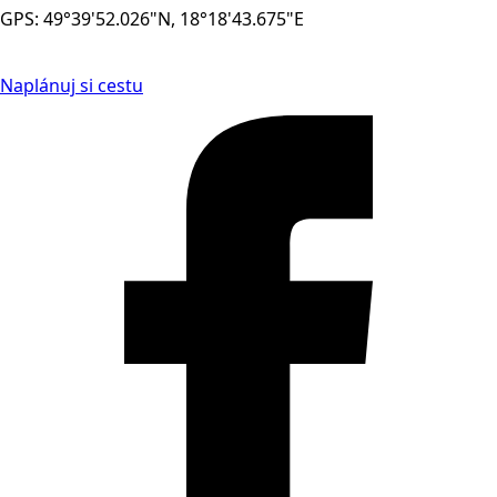
GPS: 49°39'52.026"N, 18°18'43.675"E
Naplánuj si cestu