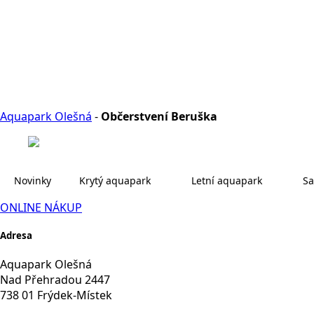
Aquapark Olešná
-
Občerstvení Beruška
Novinky
Krytý aquapark
Letní aquapark
Sa
ONLINE NÁKUP
Adresa
Aquapark Olešná
Nad Přehradou 2447
738 01 Frýdek-Místek