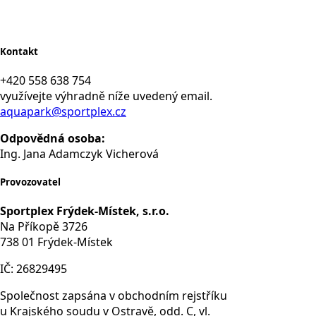
Kontakt
+420 558 638 754
využívejte výhradně níže uvedený email.
aquapark@sportplex.cz
Odpovědná osoba:
Ing. Jana Adamczyk Vicherová
Provozovatel
Sportplex Frýdek-Místek, s.r.o.
Na Příkopě 3726
738 01 Frýdek-Místek
IČ: 26829495
Společnost zapsána v obchodním rejstříku
u Krajského soudu v Ostravě, odd. C, vl.