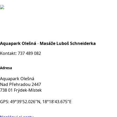
Aquapark Olešná
-
Masáže Luboš Schneiderka
Kontakt: 737 489 082
Adresa
Aquapark Olešná
Nad Přehradou 2447
738 01 Frýdek-Místek
GPS: 49°39'52.026"N, 18°18'43.675"E