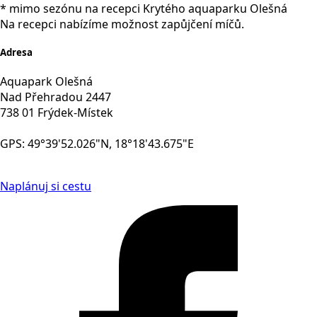
* mimo sezónu na recepci Krytého aquaparku Olešná
Na recepci nabízíme možnost zapůjčení míčů.
Adresa
Aquapark Olešná
Nad Přehradou 2447
738 01 Frýdek-Místek
GPS: 49°39'52.026"N, 18°18'43.675"E
Naplánuj si cestu