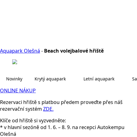
Aquapark Olešná
-
Beach volejbalové hřiště
Novinky
Krytý aquapark
Letní aquapark
Sa
ONLINE NÁKUP
Rezervaci hřiště s platbou předem proveďte přes náš
rezervační systém
ZDE.
Klíče od hřiště si vyzvedněte:
* v hlavní sezóně od 1. 6. – 8. 9. na recepci Autokempu
Olešná