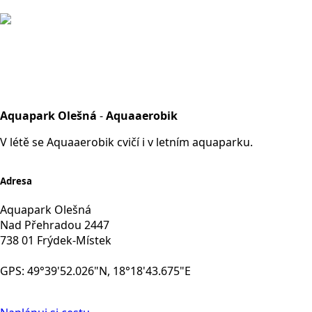
Aquapark Olešná
-
Aquaaerobik
V létě se Aquaaerobik cvičí i v letním aquaparku.
Adresa
Aquapark Olešná
Nad Přehradou 2447
738 01 Frýdek-Místek
GPS: 49°39'52.026"N, 18°18'43.675"E