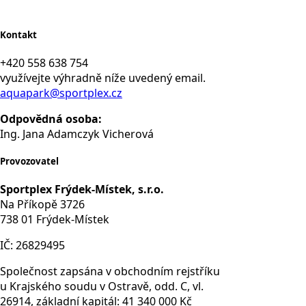
Kontakt
+420 558 638 754
využívejte výhradně níže uvedený email.
aquapark@sportplex.cz
Odpovědná osoba:
Ing. Jana Adamczyk Vicherová
Provozovatel
Sportplex Frýdek-Místek, s.r.o.
Na Příkopě 3726
738 01 Frýdek-Místek
IČ: 26829495
Společnost zapsána v obchodním rejstříku
u Krajského soudu v Ostravě, odd. C, vl.
26914, základní kapitál: 41 340 000 Kč