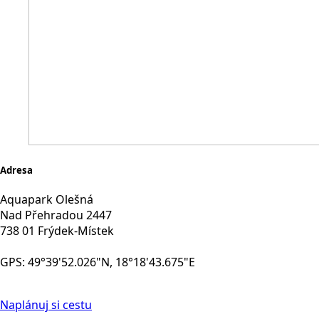
Adresa
Aquapark Olešná
Nad Přehradou 2447
738 01 Frýdek-Místek
GPS: 49°39'52.026"N, 18°18'43.675"E
Naplánuj si cestu