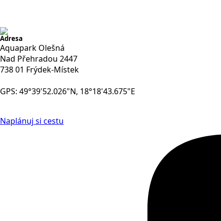
Adresa
Aquapark Olešná
Nad Přehradou 2447
738 01 Frýdek-Místek
GPS: 49°39'52.026"N, 18°18'43.675"E
Naplánuj si cestu