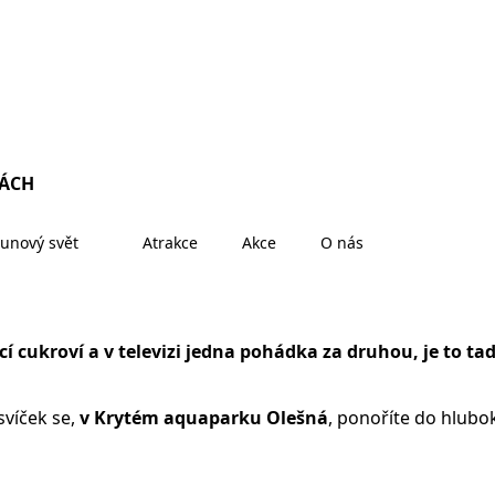
KÁCH
unový svět
Atrakce
Akce
O nás
cukroví a v televizi jedna pohádka za druhou, je to tad
víček se,
v Krytém aquaparku Olešná
, ponoříte do hlubo