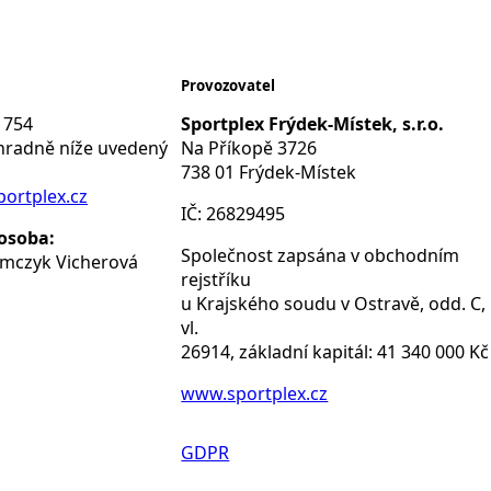
Provozovatel
 754
Sportplex Frýdek-Místek, s.r.o.
ýhradně níže uvedený
Na Příkopě 3726
738 01 Frýdek-Místek
ortplex.cz
IČ: 26829495
osoba:
Společnost zapsána v obchodním
amczyk Vicherová
rejstříku
u Krajského soudu v Ostravě, odd. C,
vl.
26914, základní kapitál: 41 340 000 Kč
www.sportplex.cz
GDPR