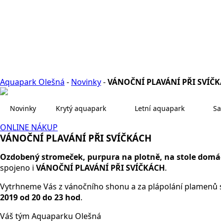
Aquapark Olešná
-
Novinky
-
VÁNOČNÍ PLAVÁNÍ PŘI SVÍČ
Novinky
Krytý aquapark
Letní aquapark
Sa
ONLINE NÁKUP
VÁNOČNÍ PLAVÁNÍ PŘI SVÍČKÁCH
Ozdobený stromeček, purpura na plotně, na stole domácí 
spojeno i
VÁNOČNÍ PLAVÁNÍ PŘI SVÍČKÁCH
.
Vytrhneme Vás z vánočního shonu a za plápolání plamenů s
2019 od 20 do 23 hod
.
Váš tým Aquaparku Olešná