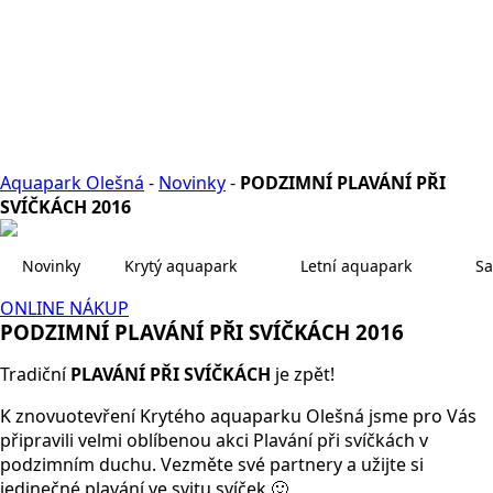
Aquapark Olešná
-
Novinky
-
PODZIMNÍ PLAVÁNÍ PŘI
SVÍČKÁCH 2016
Novinky
Krytý aquapark
Letní aquapark
Sa
ONLINE NÁKUP
PODZIMNÍ PLAVÁNÍ PŘI SVÍČKÁCH 2016
Tradiční
PLAVÁNÍ PŘI SVÍČKÁCH
je zpět!
K znovuotevření Krytého aquaparku Olešná jsme pro Vás
připravili velmi oblíbenou akci Plavání při svíčkách v
podzimním duchu. Vezměte své partnery a užijte si
jedinečné plavání ve svitu svíček 🙂