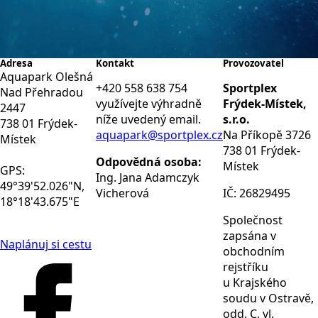
Adresa
Kontakt
Provozovatel
Aquapark Olešná
+420 558 638 754
Sportplex
Nad Přehradou
využívejte výhradně
Frýdek-Místek,
2447
níže uvedený email.
s.r.o.
738 01 Frýdek-
aquapark@sportplex.cz
Na Příkopě 3726
Místek
738 01 Frýdek-
Odpovědná osoba:
Místek
GPS:
Ing. Jana Adamczyk
49°39'52.026"N,
Vicherová
IČ: 26829495
18°18'43.675"E
Společnost
zapsána v
Naplánuj si cestu
obchodním
rejstříku
u Krajského
soudu v Ostravě,
odd. C, vl.