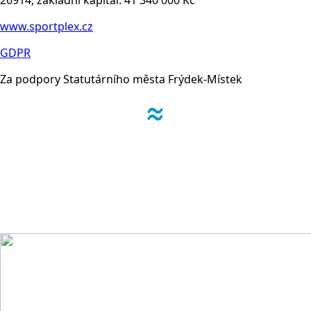
26914, základní kapitál: 41 340 000 Kč
www.sportplex.cz
GDPR
Za podpory Statutárního města Frýdek-Místek