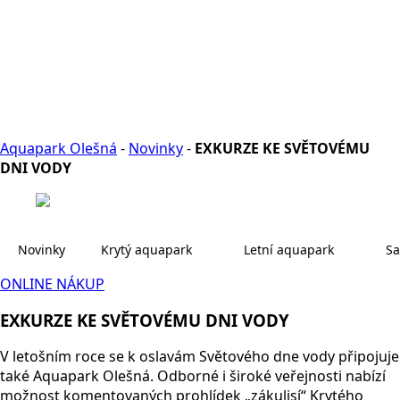
Aquapark Olešná
-
Novinky
-
EXKURZE KE SVĚTOVÉMU
DNI VODY
Novinky
Krytý aquapark
Letní aquapark
Sa
ONLINE NÁKUP
EXKURZE KE SVĚTOVÉMU DNI VODY
V letošním roce se k oslavám Světového dne vody připojuje
také Aquapark Olešná. Odborné i široké veřejnosti nabízí
možnost komentovaných prohlídek „zákulisí“ Krytého