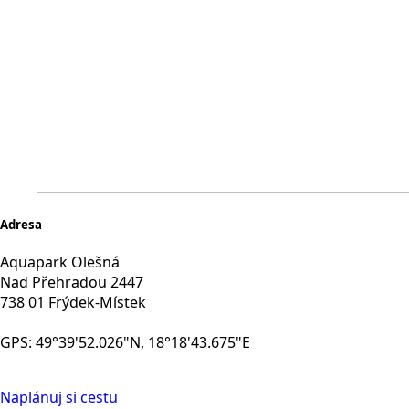
Adresa
Aquapark Olešná
Nad Přehradou 2447
738 01 Frýdek-Místek
GPS: 49°39'52.026"N, 18°18'43.675"E
Naplánuj si cestu