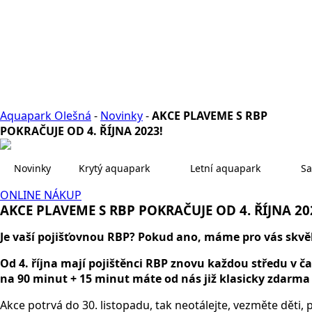
Aquapark Olešná
-
Novinky
-
AKCE PLAVEME S RBP
POKRAČUJE OD 4. ŘÍJNA 2023!
Novinky
Krytý aquapark
Letní aquapark
Sa
ONLINE NÁKUP
AKCE PLAVEME S RBP POKRAČUJE OD 4. ŘÍJNA 20
Je vaší pojišťovnou RBP? Pokud ano, máme pro vás skvě
Od 4. října mají pojištěnci RBP znovu každou středu v 
na 90 minut + 15 minut máte od nás již klasicky zdarma n
Akce potrvá do 30. listopadu, tak neotálejte, vezměte děti, 