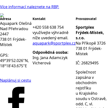
Více informací naleznete na RBP.
Adresa
Kontakt
Provozovatel
Aquapark Olešná
+420 558 638 754
Sportplex
Nad Přehradou
využívejte výhradně
Frýdek-Místek,
2447
níže uvedený email.
s.r.o.
738 01 Frýdek-
aquapark@sportplex.cz
Na Příkopě 3726
Místek
738 01 Frýdek-
Odpovědná osoba:
Místek
GPS:
Ing. Jana Adamczyk
49°39'52.026"N,
Vicherová
IČ: 26829495
18°18'43.675"E
Společnost
zapsána v
Naplánuj si cestu
obchodním
rejstříku
u Krajského
soudu v Ostravě,
odd. C, vl.