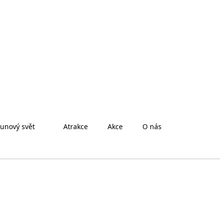
unový svět
Atrakce
Akce
O nás