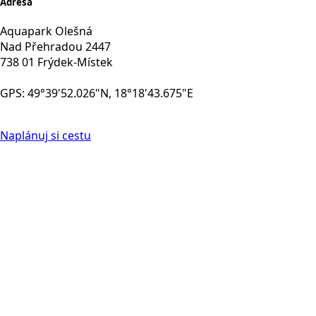
Adresa
Aquapark Olešná
Nad Přehradou 2447
738 01 Frýdek-Místek
GPS: 49°39'52.026"N, 18°18'43.675"E
Naplánuj si cestu