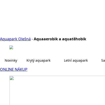
Aquapark Olešná
-
Aquaaerobik a aquatěhobik
Novinky
Krytý aquapark
Letní aquapark
Sa
ONLINE NÁKUP