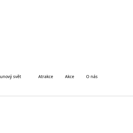
unový svět
Atrakce
Akce
O nás